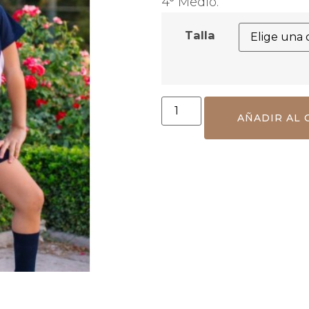
4° Medio.
Talla
AÑADIR AL 