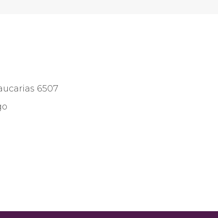
aucarias 6507
go