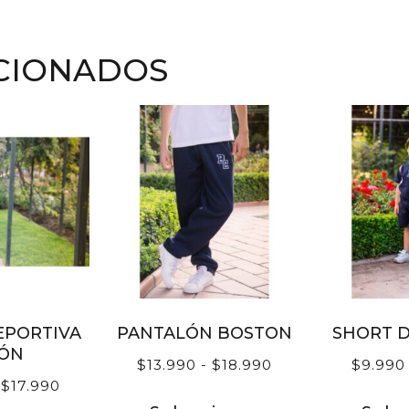
CIONADOS
EPORTIVA
PANTALÓN BOSTON
SHORT 
ÓN
$
13.990
-
$
18.990
$
9.990
$
17.990