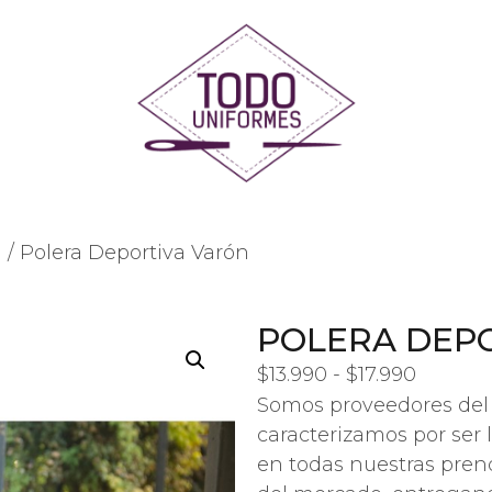
l
/ Polera Deportiva Varón
POLERA DEP
$
13.990
-
$
17.990
Somos proveedores del 
caracterizamos por ser 
en todas nuestras prend