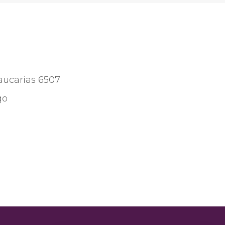
aucarias 6507
go